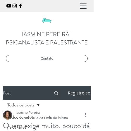
IASMINE PEREIRA |
PSICANALISTA E PALESTRANTE
Contato
Registre-se
Post
Todos os posts
Iasmine Pereira
Todos os posts
6 de mai. de 2020
1 min de leitura
Quem exige muito, pouco dá
Psicanálise