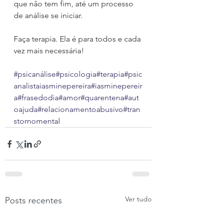
que não tem fim, até um processo 
de análise se iniciar.
Faça terapia. Ela é para todos e cada 
vez mais necessária!
#psicanálise
#psicologia
#terapia
#psic
analistaiasminepereira
#iasminepereir
a
#frasedodia
#amor
#quarentena
#aut
oajuda
#relacionamentoabusivo
#tran
stornomental
Ver tudo
Posts recentes